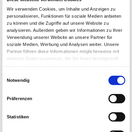
Deutschland
Wir verwenden Cookies, um Inhalte und Anzeigen zu
Vertreten durch:
personalisieren, Funktionen für soziale Medien anbieten
Kevin Klein
zu können und die Zugriffe auf unsere Website zu
Kontakt
analysieren. Außerdem geben wir Informationen zu Ihrer
Verwendung unserer Website an unsere Partner für
E-Mail: hello@laudisa
.de
soziale Medien, Werbung und Analysen weiter. Unsere
Umsatzsteuer-ID
Partner führen diese Informationen möglicherweise mit
weiteren Daten zusammen, die Sie ihnen bereitgestellt
Umsatzsteuer-Identifikationsnummer gemäß § 27 a
haben oder die sie im Rahmen Ihrer Nutzung der Dienste
Umsatzsteuergesetz:
gesammelt haben.
DE343871943
Einwilligungsauswahl
Notwendig
EU-Streitschlichtung
Die Europäische Kommission stellt eine Plattform zur Online-
Präferenzen
Streitbeilegung (OS) bereit:
https://ec.europa.eu/consumers/odr/
.
Unsere E-Mail-Adresse finden Sie oben im Impressum.
Statistiken
Verbraucher­streit­beilegung/Universal­schlichtungs­
stelle