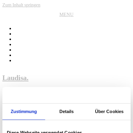
Zum Inhalt springen
MENU
CLOSE
Laudisa
.
Impressum
.
Angaben gemäß § 5 TMG
Zustimmung
Details
Über Cookies
Laudisa
Hermann-Ehlers-Str. 3
72762 Reutlingen
Diese Webseite verwendet Cookies