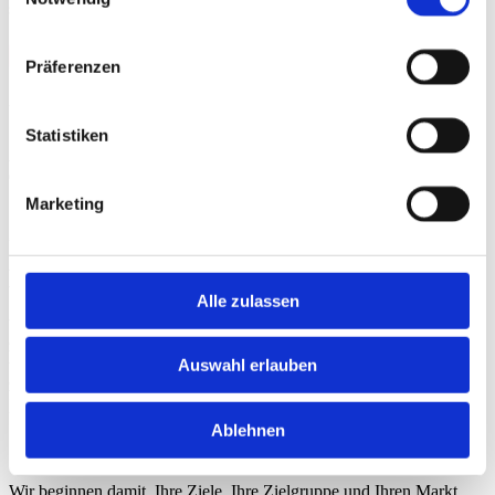
sowie bewährte Best Practices in allen Projekten sicher.
Präferenzen
Unterstützung und Nachbetreuung
Statistiken
Auch lange nach dem Launch Ihrer Website stehen wir Ihnen mit
einem äußerst reaktionsschnellen und zuverlässigen Support zur
Seite.
Marketing
ABOUT US
Die Komplett­lösung
Alle zulassen
Von strategischer Planung, UX/UI-Design und Entwicklung bis hin
zu SEO-Optimierung, Markteinführung und laufendem Support –
Auswahl erlauben
wir liefern eine nahtlose Komplettlösung, die auf Ihren Erfolg
zugeschnitten ist.
kundenrezensionen
Ablehnen
1. Entdeckung & Strategie
Wir beginnen damit, Ihre Ziele, Ihre Zielgruppe und Ihren Markt