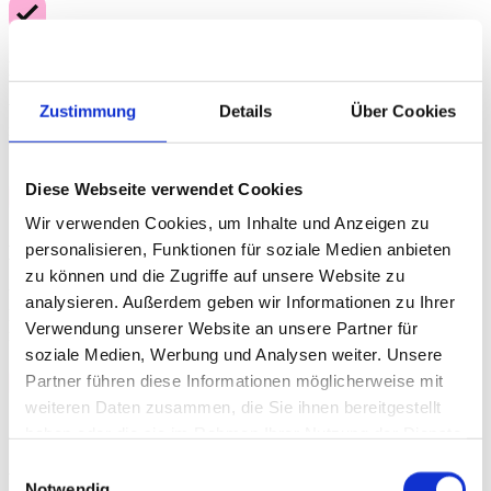
Ergebnisse stehen bei uns im Fokus.
Wir entwickeln ergebnisorientierte Websites, die exakt auf die
Zustimmung
Details
Über Cookies
individuellen Anforderungen und strategischen Ziele Ihres
Unternehmens abgestimmt sind.
Diese Webseite verwendet Cookies
Wir verwenden Cookies, um Inhalte und Anzeigen zu
personalisieren, Funktionen für soziale Medien anbieten
Erfahrenes Team
zu können und die Zugriffe auf unsere Website zu
Unser internes Team besteht aus über 19 talentierten UX/UI-
analysieren. Außerdem geben wir Informationen zu Ihrer
Designern, Strategen, Entwicklern und Digitalmarketerinnen und -
Verwendung unserer Website an unsere Partner für
marketern. (Kein Outsourcing!)
soziale Medien, Werbung und Analysen weiter. Unsere
Partner führen diese Informationen möglicherweise mit
weiteren Daten zusammen, die Sie ihnen bereitgestellt
haben oder die sie im Rahmen Ihrer Nutzung der Dienste
Qualitätssicherung
gesammelt haben.
Einwilligungsauswahl
Wir sind stolz auf unsere Arbeit und stellen höchste Produktqualität
Notwendig